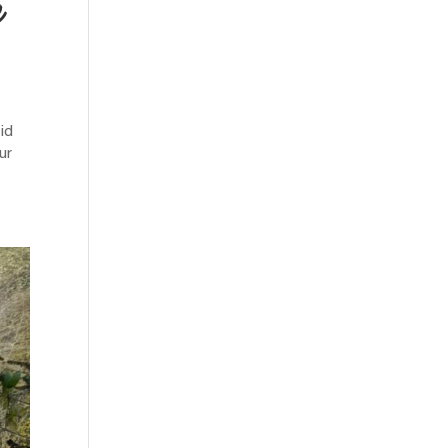
e
id
ur