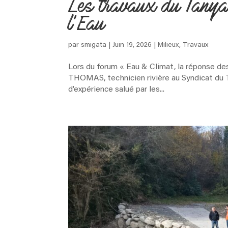
Les travaux du Tanyar
l’Eau
par
smigata
|
Juin 19, 2026
|
Milieux
,
Travaux
Lors du forum « Eau & Climat, la réponse des 
THOMAS, technicien rivière au Syndicat du Te
d’expérience salué par les...