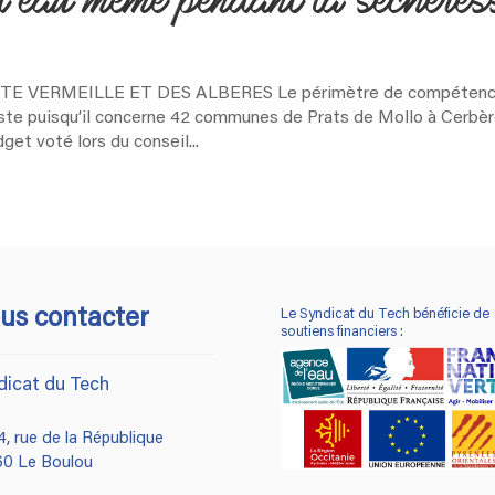
 d’eau même pendant la sécheres
E VERMEILLE ET DES ALBERES Le périmètre de compéten
ste puisqu’il concerne 42 communes de Prats de Mollo à Cerbèr
et voté lors du conseil...
us contacter
Le Syndicat du Tech
bénéficie de
soutiens financiers :
dicat du Tech
, rue de la République
60 Le Boulou