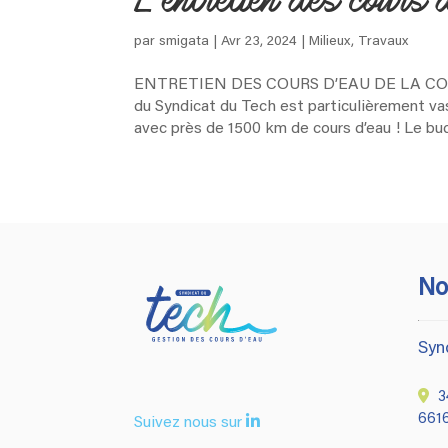
L’entretien des cours
par
smigata
|
Avr 23, 2024
|
Milieux
,
Travaux
ENTRETIEN DES COURS D’EAU DE LA COT
du Syndicat du Tech est particulièrement va
avec près de 1500 km de cours d’eau ! Le budg
No
Syn
34
661
Suivez nous sur