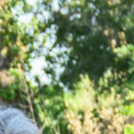
La
Structure
Le
Bassin
Versant
Des
Outils