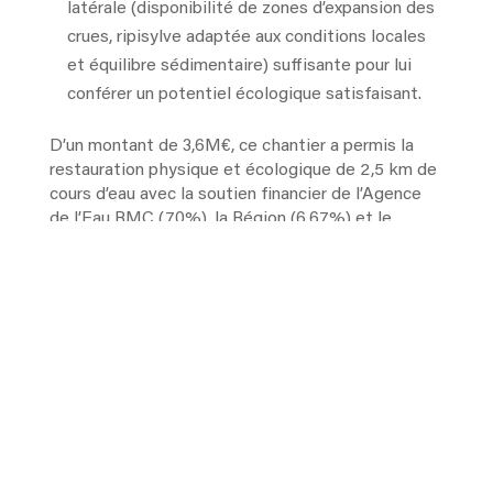
latérale (disponibilité de zones d’expansion des
crues, ripisylve adaptée aux conditions locales
et équilibre sédimentaire) suffisante pour lui
conférer un potentiel écologique satisfaisant.
D’un montant de 3,6M€, ce chantier a permis la
restauration physique et écologique de 2,5 km de
cours d’eau avec la soutien financier de l’Agence
de l’Eau RMC (70%), la Région (6,67%) et le
département (3,33%).
Le Syndicat du Tech a été unanimement félicité
pour le caractère innovant de ce projet né au
début des années 2000 et qui préfigurait déjà de
la compétence GEMAPI même s’il aura fallu
attendre près de 20 ans pour que les réalisations
voient le jour (difficile maîtrise du foncier,
procédures administratives, contentieux…).
Le Président du Syndicat du Tech a conclu son