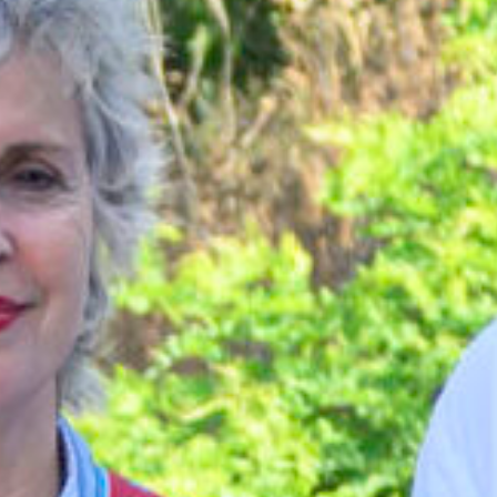
Les
Réalisations
Pour
aller
plus
loin