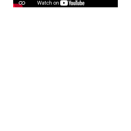
Un article dans le magazine Sauvons l’Eau a
également été publié :
←
Rapport d'Activités – Bilan de Mandat 2020-2026 du