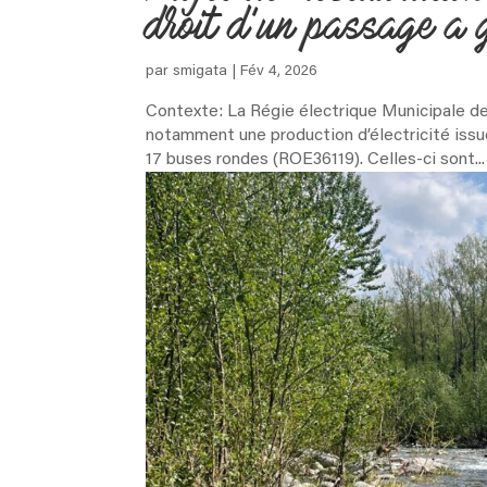
droit d’un passage a 
par
smigata
|
Fév 4, 2026
Contexte: La Régie électrique Municipale de
notamment une production d’électricité iss
17 buses rondes (ROE36119). Celles-ci sont...