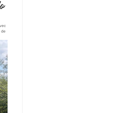
lo
avec
é de