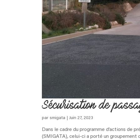
Sécurisation de pass
par
smigata
|
Juin 27, 2023
Dans le cadre du programme d’actions de pré
(SMIGATA), celui-ci a porté un groupement 