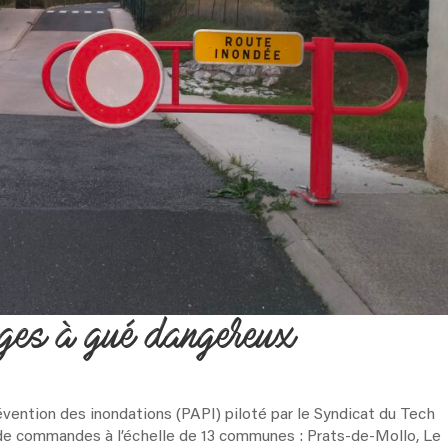
ages à gué dangereux
vention des inondations (PAPI) piloté par le Syndicat du Tech
de commandes à l’échelle de 13 communes : Prats-de-Mollo, Le