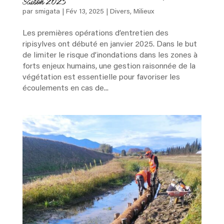
Saison 2025
par
smigata
|
Fév 13, 2025
|
Divers
,
Milieux
Les premières opérations d’entretien des
Pour
ripisylves ont débuté en janvier 2025. Dans le but
aller
de limiter le risque d’inondations dans les zones à
plus
forts enjeux humains, une gestion raisonnée de la
loin
végétation est essentielle pour favoriser les
écoulements en cas de...