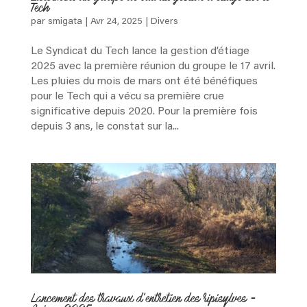
Tech
par
smigata
|
Avr 24, 2025
|
Divers
La
Le Syndicat du Tech lance la gestion d’étiage
Structure
2025 avec la première réunion du groupe le 17 avril.
Les pluies du mois de mars ont été bénéfiques
pour le Tech qui a vécu sa première crue
significative depuis 2020. Pour la première fois
Le
depuis 3 ans, le constat sur la...
Bassin
Versant
Des
Outils
Les
Lancement des travaux d’entretien des ripisylves –
Réalisations