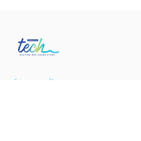
Suivez nous sur
Nous contacter
Syndicat du Tech
34, rue de la République
66160 Le Boulou